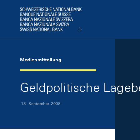
Skip Links Navigation
Header
Logo
Medienmitteilung
Geldpolitische Lage
18. September 2008