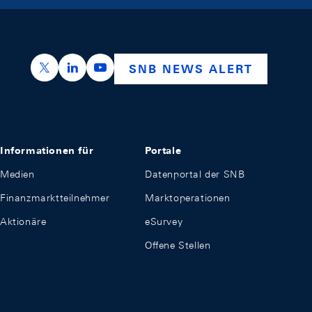
https://x.com/snb_bns
https://ch.linkedin.com/company/swiss-nation
https://www.youtube.com/@swissnation
SNB NEWS ALERT
Informationen für
Portale
Medien
Datenportal der SNB
Finanzmarktteilnehmer
Marktoperationen
Aktionäre
eSurvey
Offene Stellen