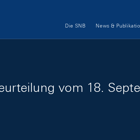
Hauptnavigation
Die SNB
News & Publikati
beurteilung vom 18. Sep