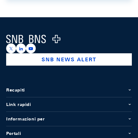
Footer
Logo
https://x.com/snb_bns
https://ch.linkedin.com/company/swiss-national-ba
https://www.youtube.com/@swissnationalbank
SNB NEWS ALERT
Recapiti
Link rapidi
Informazioni per
Portali