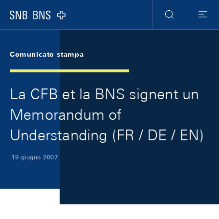
Skip Links Navigation
Header
Meta Navigation
Logo
Ricerca
Menu
Comunicato stampa
La CFB et la BNS signent un
Memorandum of
Understanding (FR / DE / EN)
19 giugno 2007