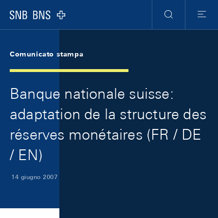
Skip Links Navigation
Header
Meta Navigation
Logo
Ricerca
Menu
Comunicato stampa
Banque nationale suisse:
adaptation de la structure des
réserves monétaires (FR / DE
/ EN)
14 giugno 2007