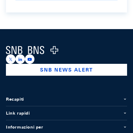
Footer
Logo
https://x.com/snb_bns
https://ch.linkedin.com/company/swiss-national-ba
https://www.youtube.com/@swissnationalbank
SNB NEWS ALERT
Recapiti
Link rapidi
Informazioni per