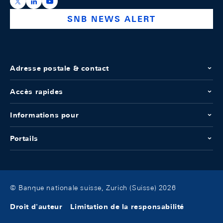
https://x.com/snb_bns
https://ch.linkedin.com/company/swiss-national-ba
https://www.youtube.com/@swissnationalbank
SNB NEWS ALERT
Adresse postale & contact
Accès rapides
Informations pour
Portails
© Banque nationale suisse, Zurich (Suisse) 2026
Droit d'auteur
Limitation de la responsabilité