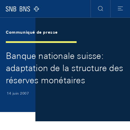
Skip Links Navigation
Header
Meta Navigation
Logo
Recherche
Menu
Communiqué de presse
Banque nationale suisse:
adaptation de la structure des
réserves monétaires
14 juin 2007