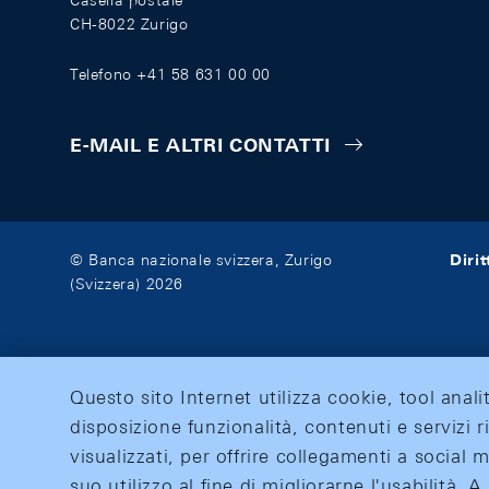
Casella postale
CH-8022 Zurigo
Telefono +41 58 631 00 00
E-MAIL E ALTRI CONTATTI
Diri
© Banca nazionale svizzera, Zurigo
(Svizzera) 2026
Questo sito Internet utilizza cookie, tool anali
disposizione funzionalità, contenuti e servizi r
visualizzati, per offrire collegamenti a social
suo utilizzo al fine di migliorarne l'usabilità.