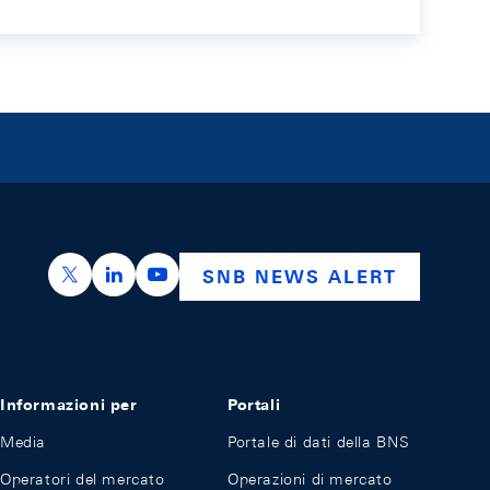
https://x.com/snb_bns
https://ch.linkedin.com/company/swiss-nation
https://www.youtube.com/@swissnation
SNB NEWS ALERT
Informazioni per
Portali
Media
Portale di dati della BNS
Operatori del mercato
Operazioni di mercato