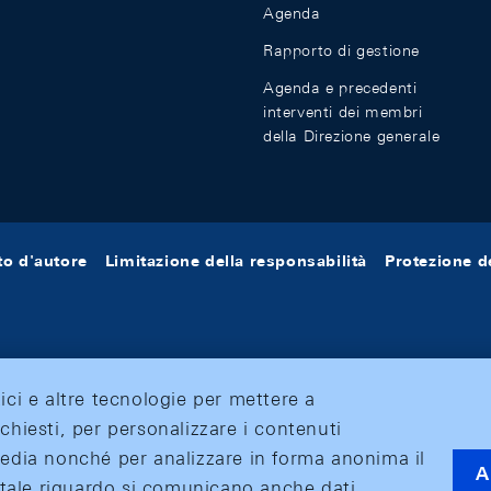
Agenda
Rapporto di gestione
Agenda e precedenti
interventi dei membri
della Direzione generale
tto d'autore
Limitazione della responsabilità
Protezione de
tici e altre tecnologie per mettere a
ichiesti, per personalizzare i contenuti
 media nonché per analizzare in forma anonima il
A
 A tale riguardo si comunicano anche dati