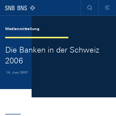
Skip Links Navigation
Header
Meta Navigation
Logo
Suche
Menu
Medienmitteilung
Die Banken in der Schweiz
2006
14. Juni 2007