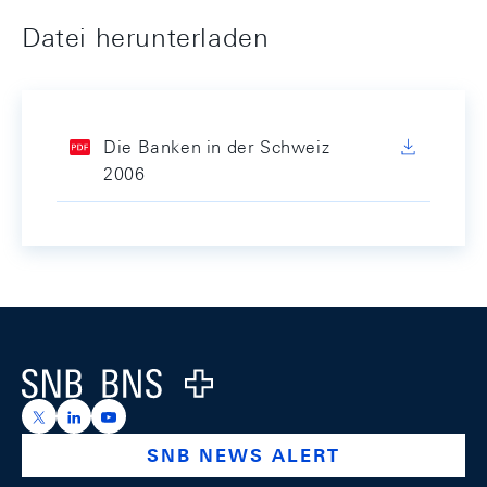
Datei herunterladen
Die Banken in der Schweiz
2006
Footer
Logo
https://x.com/snb_bns
https://ch.linkedin.com/company/swiss-national-ba
https://www.youtube.com/@swissnationalbank
SNB NEWS ALERT