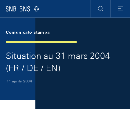
Skip Links Navigation
Header
Meta Navigation
Logo
Ricerca
Menu
Comunicato stampa
Situation au 31 mars 2004
(FR / DE / EN)
1º aprile 2004