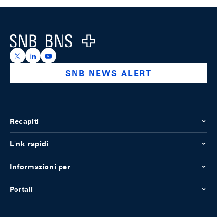
Footer
Logo
https://x.com/snb_bns
https://ch.linkedin.com/company/swiss-national-ba
https://www.youtube.com/@swissnationalbank
SNB NEWS ALERT
Recapiti
Link rapidi
Informazioni per
Portali