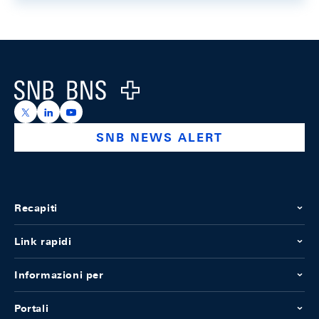
Footer
Logo
https://x.com/snb_bns
https://ch.linkedin.com/company/swiss-national-ba
https://www.youtube.com/@swissnationalbank
SNB NEWS ALERT
Recapiti
Link rapidi
Informazioni per
Portali