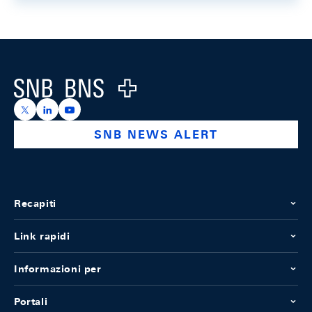
Footer
Logo
https://x.com/snb_bns
https://ch.linkedin.com/company/swiss-national-ba
https://www.youtube.com/@swissnationalbank
SNB NEWS ALERT
Recapiti
Link rapidi
Informazioni per
Portali