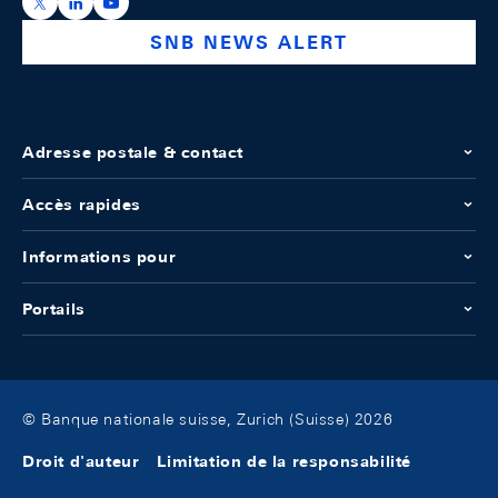
https://x.com/snb_bns
https://ch.linkedin.com/company/swiss-national-ba
https://www.youtube.com/@swissnationalbank
SNB NEWS ALERT
Adresse postale & contact
Accès rapides
Informations pour
Portails
© Banque nationale suisse, Zurich (Suisse) 2026
Droit d'auteur
Limitation de la responsabilité