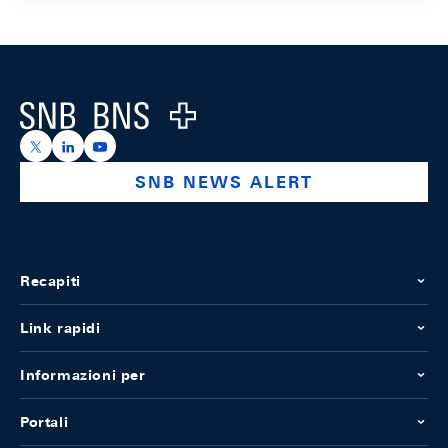
Footer
Logo
https://x.com/snb_bns
https://ch.linkedin.com/company/swiss-national-ba
https://www.youtube.com/@swissnationalbank
SNB NEWS ALERT
Recapiti
Link rapidi
Informazioni per
Portali