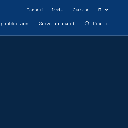
Meta Navigation
Contatti
Media
Carriera
IT
 pubblicazioni
Servizi ed eventi
Ricerca