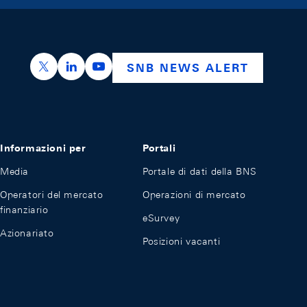
https://x.com/snb_bns
https://ch.linkedin.com/company/swiss-nation
https://www.youtube.com/@swissnation
SNB NEWS ALERT
Informazioni per
Portali
Media
Portale di dati della BNS
Operatori del mercato
Operazioni di mercato
finanziario
eSurvey
Azionariato
Posizioni vacanti