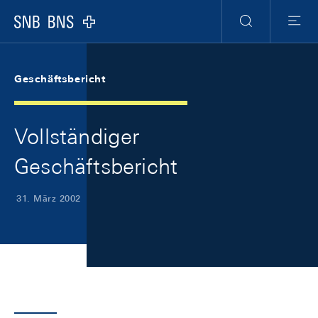
Skip Links Navigation
Header
Meta Navigation
Logo
Suche
Menu
Geschäftsbericht
Vollständiger
Geschäftsbericht
31. März 2002