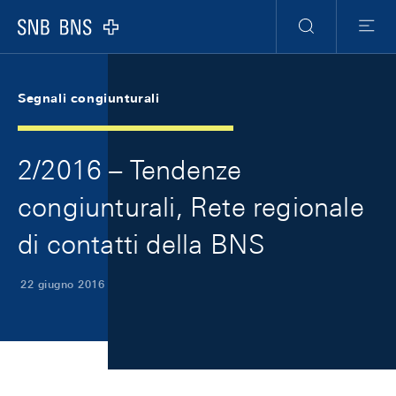
Skip Links Navigation
Header
Meta Navigation
Logo
Ricerca
Menu
Segnali congiunturali
2/2016 – Tendenze
congiunturali, Rete regionale
di contatti della BNS
22 giugno 2016