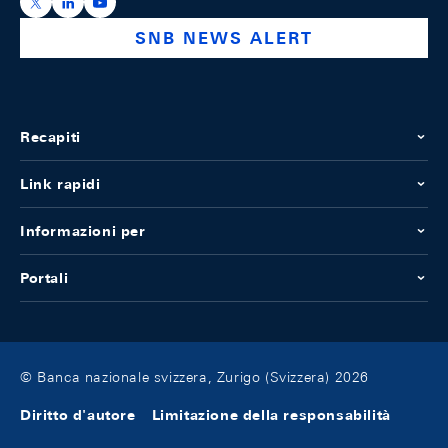
https://x.com/snb_bns
https://ch.linkedin.com/company/swiss-national-ba
https://www.youtube.com/@swissnationalbank
SNB NEWS ALERT
Recapiti
Link rapidi
Informazioni per
Portali
© Banca nazionale svizzera, Zurigo (Svizzera) 2026
Diritto d'autore
Limitazione della responsabilità