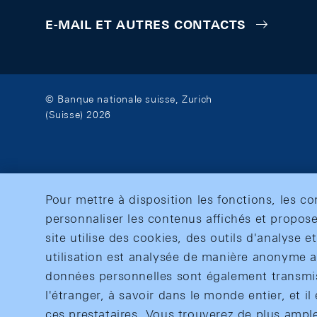
E-MAIL ET AUTRES CONTACTS
© Banque nationale suisse, Zurich
(Suisse) 2026
Pour mettre à disposition les fonctions, les c
personnaliser les contenus affichés et propose
site utilise des cookies, des outils d'analyse 
utilisation est analysée de manière anonyme af
données personnelles sont également transmise
l'étranger, à savoir dans le monde entier, et il 
ces prestataires. Vous trouverez de plus ampl