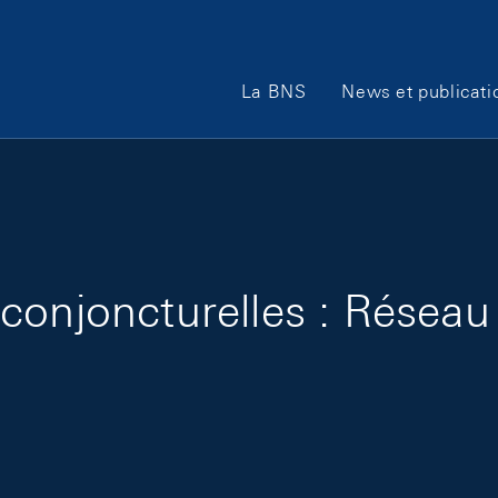
Main Navigation
La BNS
News et publicati
 conjoncturelles : Résea