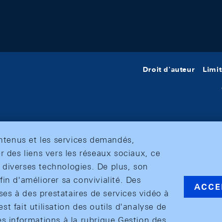
Droit d'auteur
Limit
ontenus et les services demandés,
r des liens vers les réseaux sociaux, ce
et diverses technologies. De plus, son
in d'améliorer sa convivialité. Des
ACCE
s à des prestataires de services vidéo à
est fait utilisation des outils d'analyse de
es informations à la rubrique Gestion des