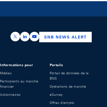
https://x.com/snb_bns
https://ch.linkedin.com/company/swiss-nation
https://www.youtube.com/@swissnation
SNB NEWS ALERT
Informations pour
Portails
Médias
Portail de données de la
BNS
Participants au marché
financier
Opérations de marché
Actionnaires
eSurvey
Offres d'emploi