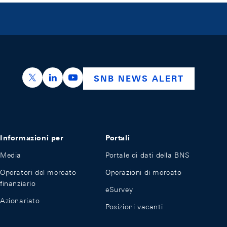
https://x.com/snb_bns
https://ch.linkedin.com/company/swiss-nation
https://www.youtube.com/@swissnation
SNB NEWS ALERT
Informazioni per
Portali
Media
Portale di dati della BNS
Operatori del mercato
Operazioni di mercato
finanziario
eSurvey
Azionariato
Posizioni vacanti