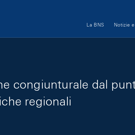
Main Navigation
La BNS
Notizie e
ne congiunturale dal punto
iche regionali