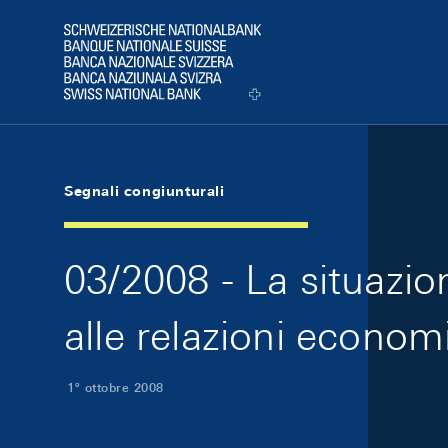
Skip Links Navigation
Header
Logo
Segnali congiunturali
03/2008 - La situazio
alle relazioni econom
1º ottobre 2008