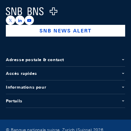
Logo
https://x.com/snb_bns
https://ch.linkedin.com/company/swiss-national-ba
https://www.youtube.com/@swissnationalbank
SNB NEWS ALERT
Adresse postale & contact
Accès rapides
Informations pour
Portails
© Banque nationale suisse, Zurich (Suisse) 2026