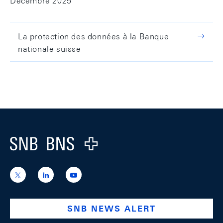
Décembre 2025
La protection des données à la Banque
nationale suisse
Footer
Logo
https://x.com/snb_bns
https://ch.linkedin.com/company/swiss-
https://www.youtube.com/@swissnation
national-
bank
SNB NEWS ALERT