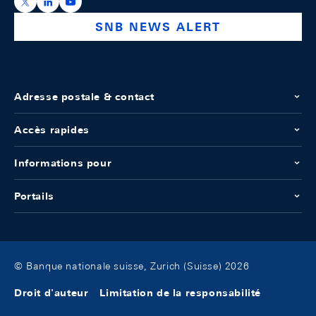
https://x.com/snb_bns
https://ch.linkedin.com/company/swiss-national-ba
https://www.youtube.com/@swissnationalbank
SNB NEWS ALERT
Adresse postale & contact
Accès rapides
Informations pour
Portails
© Banque nationale suisse, Zurich (Suisse) 2026
Droit d'auteur
Limitation de la responsabilité