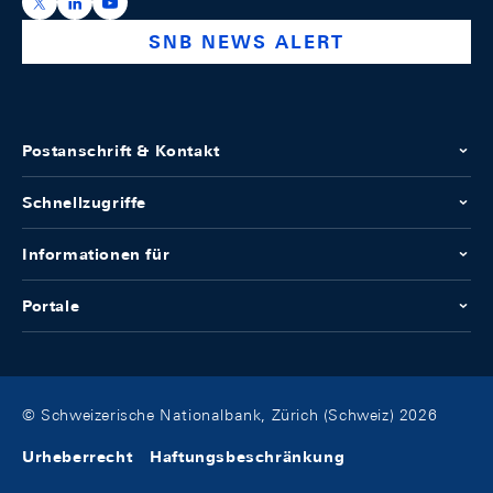
https://x.com/snb_bns
https://ch.linkedin.com/company/swiss-national-ba
https://www.youtube.com/@swissnationalbank
SNB NEWS ALERT
Postanschrift & Kontakt
Schnellzugriffe
Informationen für
Portale
© Schweizerische Nationalbank, Zürich (Schweiz) 2026
Urheberrecht
Haftungsbeschränkung