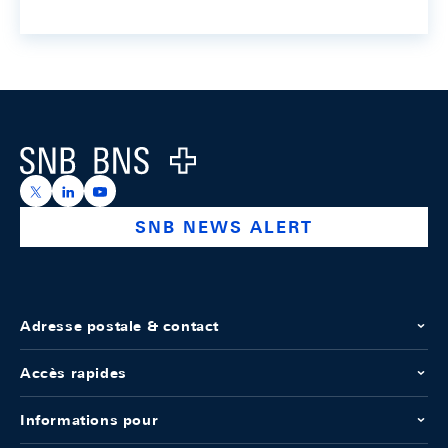
Footer
Logo
https://x.com/snb_bns
https://ch.linkedin.com/company/swiss-national-ba
https://www.youtube.com/@swissnationalbank
SNB NEWS ALERT
Adresse postale & contact
Accès rapides
Informations pour