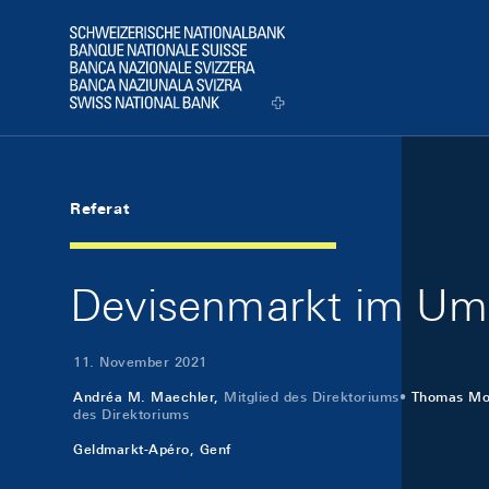
Skip Links Navigation
Header
Logo
Referat
Devisenmarkt im Umb
11. November 2021
Andréa M. Maechler,
Mitglied des Direktoriums
Thomas Mo
des Direktoriums
Geldmarkt-Apéro, Genf