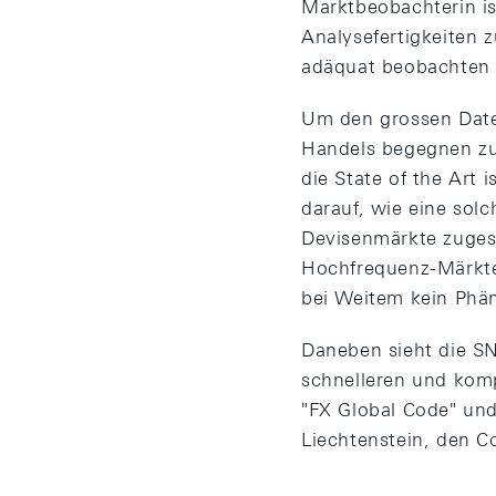
Marktbeobachterin is
Analysefertigkeiten 
adäquat beobachten 
Um den grossen Date
Handels begegnen zu
die State of the Art 
darauf, wie eine sol
Devisenmärkte zugesc
Hochfrequenz-Märkte 
bei Weitem kein Phän
Daneben sieht die S
schnelleren und komp
"FX Global Code" un
Liechtenstein, den C