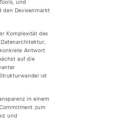
Tools, und
nd den Devisenmarkt
r Komplexität des
Datenarchitektur,
e konkrete Antwort
nächst auf die
vanter
Strukturwandel ist
ansparenz in einem
hr Commitment zum
eiz und