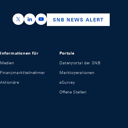
https://x.com/snb_bns
https://ch.linkedin.com/company/swiss-nation
https://www.youtube.com/@swissnation
SNB NEWS ALERT
Informationen für
Portale
Medien
Datenportal der SNB
Finanzmarktteilnehmer
Marktoperationen
Aktionäre
eSurvey
Offene Stellen