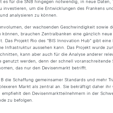
t es für die SNB hingegen notwendig, in neue Daten, 
zu investieren, um die Entwicklungen des Frankens u
und analysieren zu können.
nvolumen, der wachsenden Geschwindigkeit sowie de
 können, brauchen Zentralbanken eine gänzlich neue 
ist. Das Projekt Rio des "BIS Innovation Hub" gibt ein
che Infrastruktur aussehen kann. Das Projekt wurde zu
hnitten, kann aber auch für die Analyse anderer rele
genutzt werden, denn der schnell voranschreitende 
omen, das nur den Devisenmarkt betrifft.
NB die Schaffung gemeinsamer Standards und mehr Tr
lexeren Markt als zentral an. Sie bekräftigt daher i
d empfiehlt den Devisenmarktteilnehmern in der Schw
ode zu befolgen.