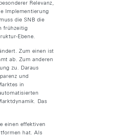
besonderer Relevanz,
ie Implementierung
d muss die SNB die
frühzeitig
ruktur-Ebene.
ändert. Zum einen ist
immt ab. Zum anderen
rung zu. Daraus
sparenz und
Marktes in
automatisierten
 Marktdynamik. Das
e einen effektiven
tformen hat. Als