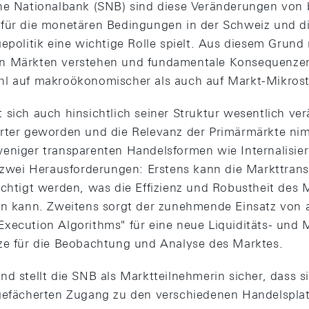
he Nationalbank (SNB) sind diese Veränderungen von 
 für die monetären Bedingungen in der Schweiz und d
gepolitik eine wichtige Rolle spielt. Aus diesem Grun
n Märkten verstehen und fundamentale Konsequenzen 
hl auf makroökonomischer als auch auf Markt-Mikrost
 sich auch hinsichtlich seiner Struktur wesentlich ver
erter geworden und die Relevanz der Primärmärkte n
eniger transparenten Handelsformen wie Internalisie
m zwei Herausforderungen: Erstens kann die Markttran
ächtigt werden, was die Effizienz und Robustheit des 
en kann. Zweitens sorgt der zunehmende Einsatz von 
xecution Algorithms" für eine neue Liquiditäts- und
ze für die Beobachtung und Analyse des Marktes.
d stellt die SNB als Marktteilnehmerin sicher, dass si
gefächerten Zugang zu den verschiedenen Handelsplat