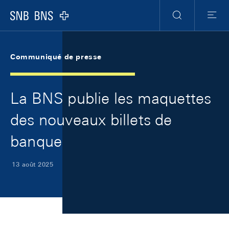
Skip Links Navigation
Header
Meta Navigation
Logo
Recherche
Menu
Communiqué de presse
La BNS publie les maquettes
des nouveaux billets de
banque
13 août 2025