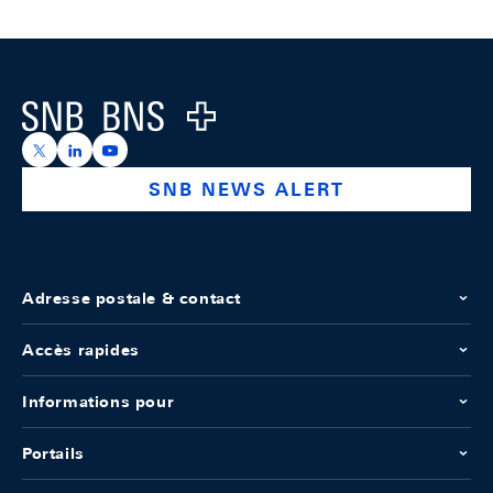
Footer
Logo
https://x.com/snb_bns
https://ch.linkedin.com/company/swiss-national-ba
https://www.youtube.com/@swissnationalbank
SNB NEWS ALERT
Adresse postale & contact
Accès rapides
Informations pour
Portails