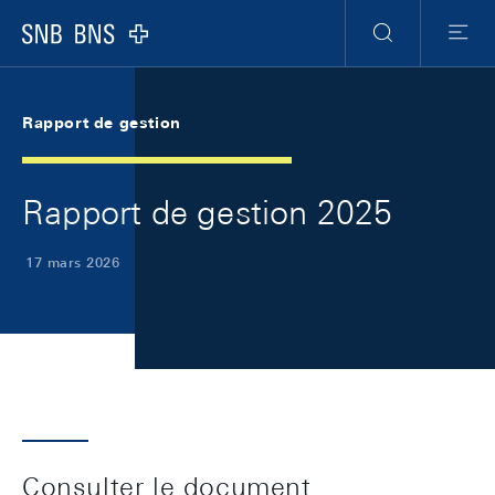
Skip Links Navigation
Header
Meta Navigation
Logo
Recherche
Menu
Rapport de gestion
Rapport de gestion 2025
17 mars 2026
Consulter le document