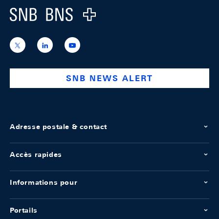
Logo
https://x.com/snb_bns
https://ch.linkedin.com/company/swiss-
https://www.youtube.com/@swissnation
national-
bank
SNB NEWS ALERT
Adresse postale & contact
Accès rapides
Informations pour
Portails