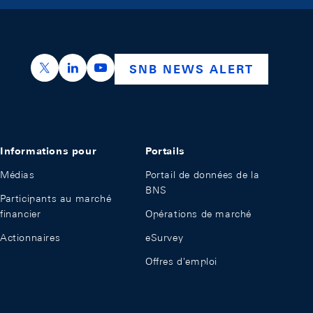
https://x.com/snb_bns
https://ch.linkedin.com/company/swiss-nation
https://www.youtube.com/@swissnation
SNB NEWS ALERT
Informations pour
Portails
Médias
Portail de données de la
BNS
Participants au marché
financier
Opérations de marché
Actionnaires
eSurvey
Offres d'emploi