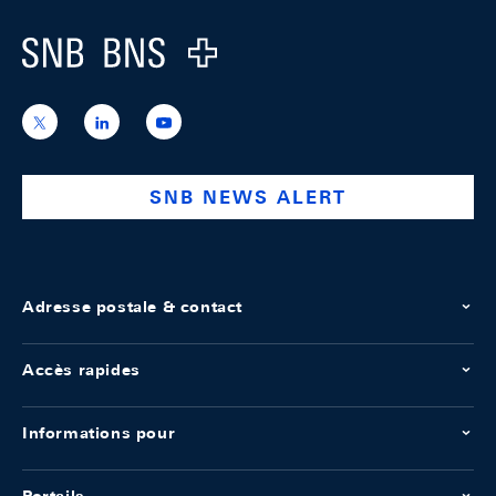
Logo
https://x.com/snb_bns
https://ch.linkedin.com/company/swiss-
https://www.youtube.com/@swissnation
national-
bank
SNB NEWS ALERT
Adresse postale & contact
Accès rapides
Informations pour