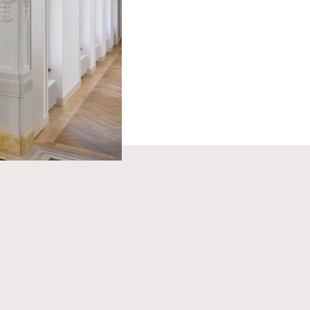
tivation. Nous avons
collaborateurs des
es conditions
fert.