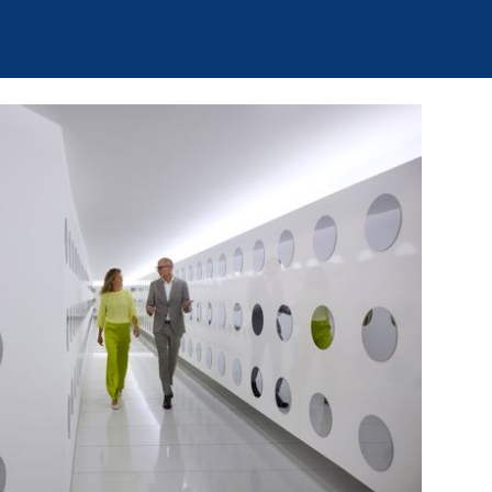
de travail conjuguant
des bâtiments
à des équipements
éguées et délégués,
entretient une