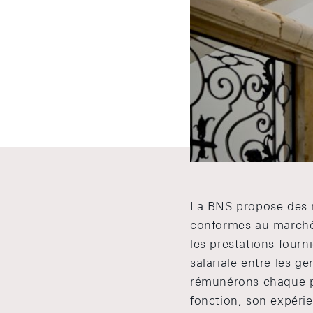
Travailler à la BNS e
donc mis en place un 
conditions idéales à 
Nos collaboratrices e
attrayantes, de réduc
La BNS propose des r
conformes au marché
les prestations fourni
salariale entre les g
rémunérons chaque p
fonction, son expéri