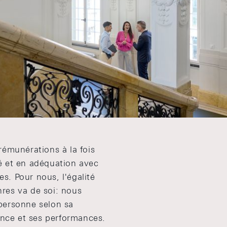
xige de la responsabilité, de l'engagement et de la mo
cadre stimulant, qui fournit à nos collaboratrices et 
leur succès professionnel et personnel.
t collaborateurs bénéficient de services bancaires à d
tions sur l'offre Reka et d'un abonnement demi-tarif of
émunérations à la fois
 et en adéquation avec
es. Pour nous, l'égalité
enres va de soi: nous
ersonne selon sa
ence et ses performances.