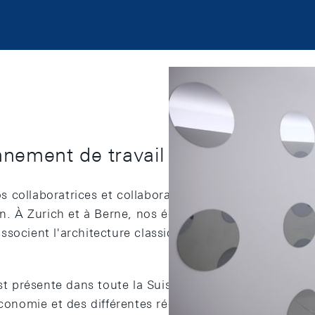
nnement de travail
 collaboratrices et collaborateurs un environnement 
on. À Zurich et à Berne, nos équipes travaillent dans 
ssocient l'architecture classique à la technologie et 
est présente dans toute la Suisse: grâce à ses huit dél
économie et des différentes régions. Depuis 2013, elle 