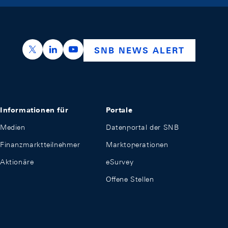
https://x.com/snb_bns
https://ch.linkedin.com/company/swiss-nation
https://www.youtube.com/@swissnation
SNB NEWS ALERT
Informationen für
Portale
Medien
Datenportal der SNB
Finanzmarktteilnehmer
Marktoperationen
Aktionäre
eSurvey
Offene Stellen