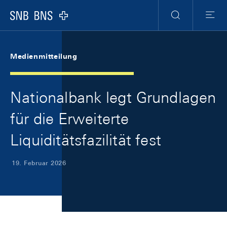
Skip Links Navigation
Header
Meta Navigation
Logo
Suche
Menu
Medienmitteilung
Nationalbank legt Grundlagen
für die Erweiterte
Liquiditätsfazilität fest
19. Februar 2026