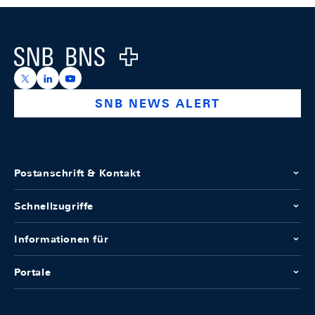
Footer
Logo
https://x.com/snb_bns
https://ch.linkedin.com/company/swiss-national-ba
https://www.youtube.com/@swissnationalbank
SNB NEWS ALERT
Postanschrift & Kontakt
Schnellzugriffe
Informationen für
Portale