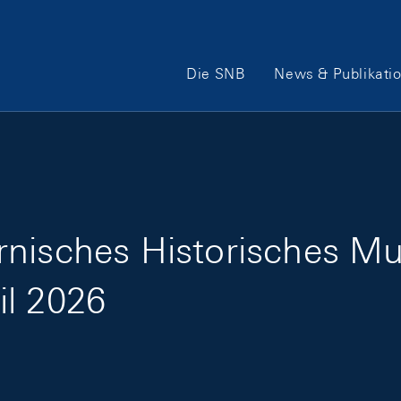
Hauptnavigation
Die SNB
News & Publikati
rnisches Historisches M
il 2026