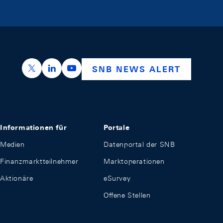
https://x.com/snb_bns
https://ch.linkedin.com/company/swiss-nation
https://www.youtube.com/@swissnation
SNB NEWS ALERT
Informationen für
Portale
Medien
Datenportal der SNB
Finanzmarktteilnehmer
Marktoperationen
Aktionäre
eSurvey
Offene Stellen