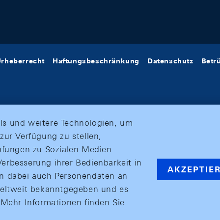
rheberrecht
Haftungsbeschränkung
Datenschutz
Betr
ls und weitere Technologien, um
zur Verfügung zu stellen,
üpfungen zu Sozialen Medien
erbesserung ihrer Bedienbarkeit in
AKZEPTIE
en dabei auch Personendaten an
weltweit bekanntgegeben und es
ehr Informationen finden Sie