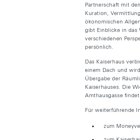
Partnerschaft mit d
Kuration, Vermittlun
ökonomischen Allgem
gibt Einblicke in da
verschiedenen Perspek
persönlich.
Das Kaiserhaus verbi
einem Dach und wird
Übergabe der Räumlic
Kaiserhauses. Die W
Amthausgasse findet 
Für weiterführende I
zum Moneyver
zum Kaiserha