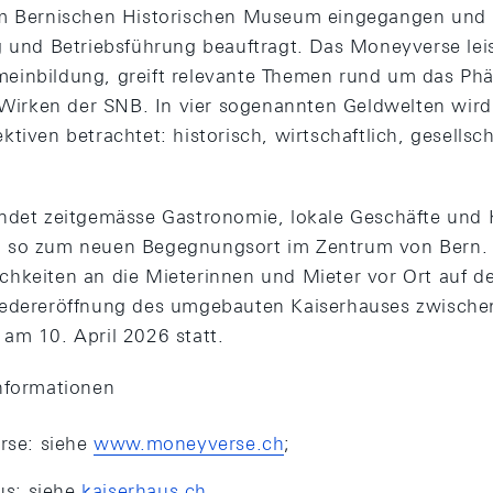
em Bernischen Historischen Museum eingegangen und h
g und Betriebsführung beauftragt. Das Moneyverse leis
einbildung, greift relevante Themen rund um das Ph
s Wirken der SNB. In vier sogenannten Geldwelten wir
tiven betrachtet: historisch, wirtschaftlich, gesellsch
ndet zeitgemässe Gastronomie, lokale Geschäfte und K
 so zum neuen Begegnungsort im Zentrum von Bern. H
hkeiten an die Mieterinnen und Mieter vor Ort auf de
iedereröffnung des umgebauten Kaiserhauses zwische
am 10. April 2026 statt.
nformationen
se: siehe
www.moneyverse.ch
;
us: siehe
kaiserhaus.ch
.