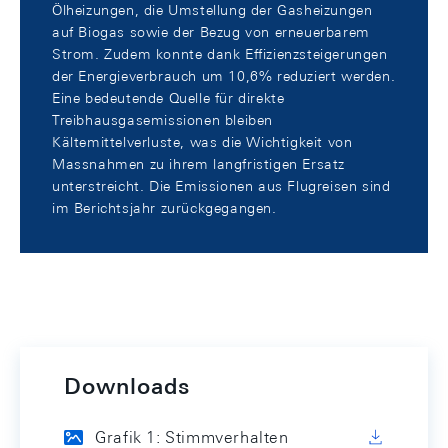
Ölheizungen, die Umstellung der Gasheizungen
auf Biogas sowie der Bezug von erneuerbarem
Strom. Zudem konnte dank Effizienzsteigerungen
der Energieverbrauch um 10,6% reduziert werden.
Eine bedeutende Quelle für direkte
Treibhausgasemissionen bleiben
Kältemittelverluste, was die Wichtigkeit von
Massnahmen zu ihrem langfristigen Ersatz
unterstreicht. Die Emissionen aus Flugreisen sind
im Berichtsjahr zurückgegangen.
Downloads
Grafik 1: Stimmverhalten