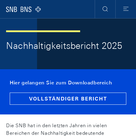
Skip Links Navigation
Header
Meta Navigation
Logo
Suche
Menu
Nachhaltigkeitsbericht 2025
Hier gelangen Sie zum Downloadbereich
VOLLSTÄNDIGER BERICHT
Die SNB hat in den letzten Jahren in vielen
Bereichen der Nachhaltigkeit bedeutende