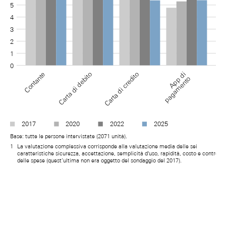
5
4
3
2
1
0
Contante
Carta di debito
Carta di credito
App di
pagamento
2017
2020
2022
2025
Base: tutte le persone intervistate (2071 unità). 
1
La valutazione complessiva corrisponde alla valutazione media delle sei
caratteristiche sicurezza, accettazione, semplicità d'uso, rapidità, costo e controllo
delle spese (quest’ultima non era oggetto del sondaggio del 2017).
Valutazione complessiva dei vari mezzi di pagamento
Valutazione complessiva dei vari mezzi di pagamento