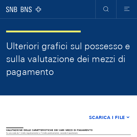
Skip Links Navigation
Header
Meta Navigation
Logo
Ricerca
Menu
Ulteriori grafici sul possesso e
sulla valutazione dei mezzi di
pagamento
SCARICA I FILE
valutazione delle caratteristiche dei vari mezzi di pagamento
Su una scala da 1 (molto negativamente) a 7 (molto positivamente); secondo il questionario