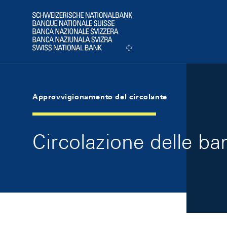
Skip Links Navigation
Header
Logo
Approvvigionamento del circolante
Circolazione delle b