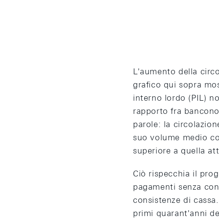
End of interactive chart.
L'aumento della circo
grafico qui sopra mo
interno lordo (PIL) n
rapporto fra banconot
parole: la circolazio
suo volume medio cor
superiore a quella at
Ciò rispecchia il pro
pagamenti senza conta
consistenze di cassa
primi quarant'anni de