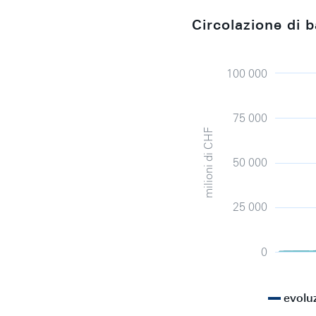
Circolazione di
Chart
Line chart with 2 lines.
The chart has 1 X axis d
The chart has 1 Y axis d
100 000
75 000
milioni di CHF
50 000
25 000
0
evolu