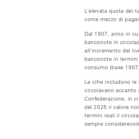
L'elevata quota dei ta
come mezzo di pagam
Dal 1907, anno in cui 
banconote in circolaz
all'incremento del liv
banconote in termini n
consumo (base 1907)
Le cifre includono l
circolavano accanto a
Confederazione, in cir
del 2025 il valore n
termini reali il circo
sempre considerevol