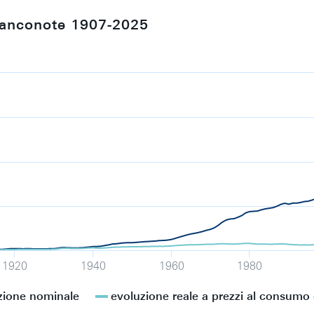
 banconote 1907-2025
isplaying values. Data ranges from 1907 to 2025.
isplaying milioni di CHF. Data ranges from 88.9 to 88281.
1920
1940
1960
1980
zione nominale
evoluzione reale a prezzi al consumo