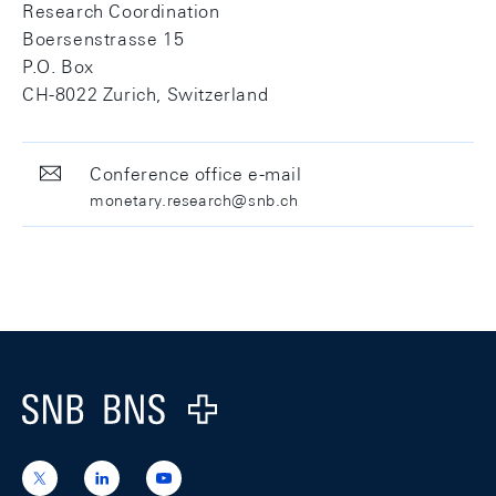
Research Coordination
Boersenstrasse 15
P.O. Box
CH-8022 Zurich, Switzerland
Conference office e-mail
monetary.research@snb.ch
Footer
Logo
https://x.com/snb_bns
https://ch.linkedin.com/company/swiss-
https://www.youtube.com/@swissnation
national-