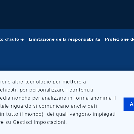
tto d'autore
Limitazione della responsabilità
Protezione de
tici e altre tecnologie per mettere a
ichiesti, per personalizzare i contenuti
 media nonché per analizzare in forma anonima il
A
 A tale riguardo si comunicano anche dati
o (in tutto il mondo), dei quali vengono impiegati
care su Gestisci impostazioni.