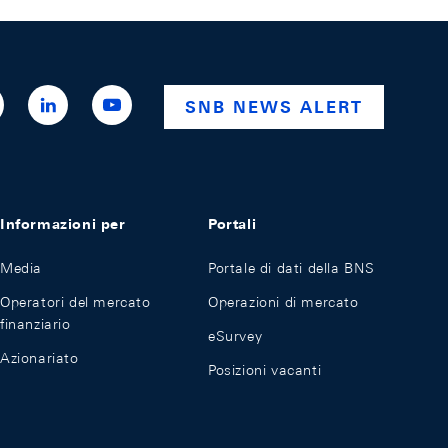
ttps://x.com/snb_bns
https://ch.linkedin.com/company/swiss-
https://www.youtube.com/@swissnationalba
SNB NEWS ALERT
national-
bank
Informazioni per
Portali
Media
Portale di dati della BNS
Operatori del mercato
Operazioni di mercato
finanziario
eSurvey
Azionariato
Posizioni vacanti