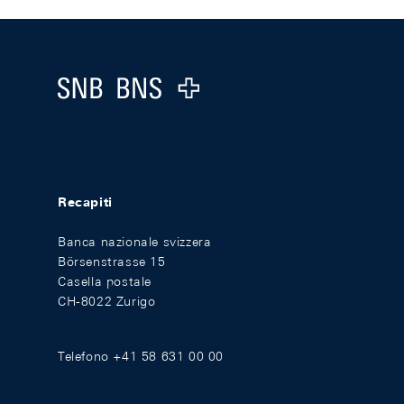
Footer
Logo
Recapiti
Banca nazionale svizzera
Börsenstrasse 15
Casella postale
CH-8022 Zurigo
Telefono +41 58 631 00 00