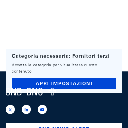
Categoria necessaria: Fornitori terzi
Accetta la categoria per visualizzare questo
contenuto.
Footer
APRI IMPOSTAZIONI
Logo
https://x.com/snb_bns
https://ch.linkedin.com/company/swiss-
https://www.youtube.com/@swissnation
national-
bank