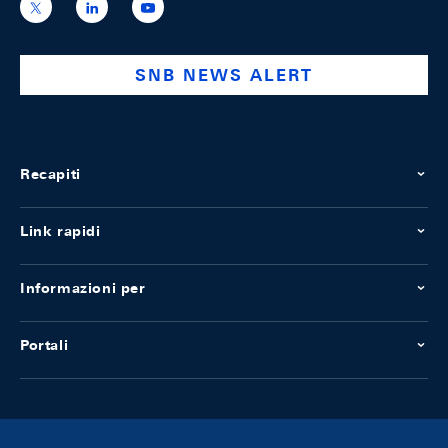
https://x.com/snb_bns
https://ch.linkedin.com/company/swiss-
https://www.youtube.com/@swissnation
national-
bank
SNB NEWS ALERT
Recapiti
Link rapidi
Informazioni per
Portali