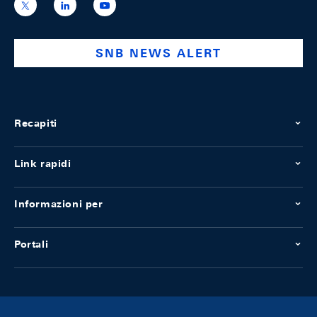
https://x.com/snb_bns
https://ch.linkedin.com/company/swiss-
https://www.youtube.com/@swissnation
national-
bank
SNB NEWS ALERT
Recapiti
Link rapidi
Informazioni per
Portali