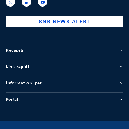
https://x.com/snb_bns
https://ch.linkedin.com/company/swiss-
https://www.youtube.com/@swissnation
national-
bank
SNB NEWS ALERT
Recapiti
Link rapidi
Informazioni per
Portali