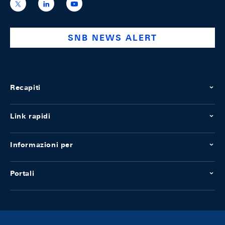
https://x.com/snb_bns
https://ch.linkedin.com/company/swiss-
https://www.youtube.com/@swissnation
national-
bank
SNB NEWS ALERT
Recapiti
Link rapidi
Informazioni per
Portali