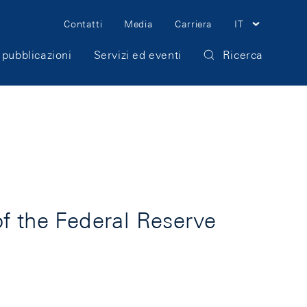
Meta
Contatti
Media
Carriera
IT
Navigation
 pubblicazioni
Servizi ed eventi
Ricerca
f the Federal Reserve