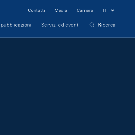
Meta Navigation
Contatti
Media
Carriera
IT
 pubblicazioni
Servizi ed eventi
Ricerca