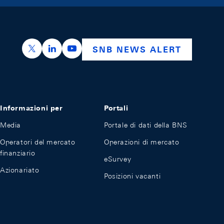
https://x.com/snb_bns
https://ch.linkedin.com/company/swiss-nation
https://www.youtube.com/@swissnation
SNB NEWS ALERT
Informazioni per
Portali
Media
Portale di dati della BNS
Operatori del mercato
Operazioni di mercato
finanziario
eSurvey
Azionariato
Posizioni vacanti