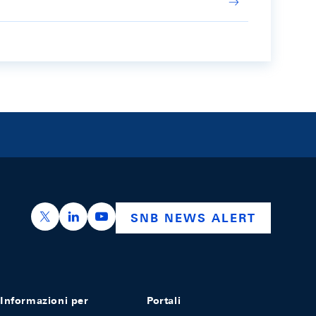
https://x.com/snb_bns
https://ch.linkedin.com/company/swiss-nation
https://www.youtube.com/@swissnation
SNB NEWS ALERT
Informazioni per
Portali