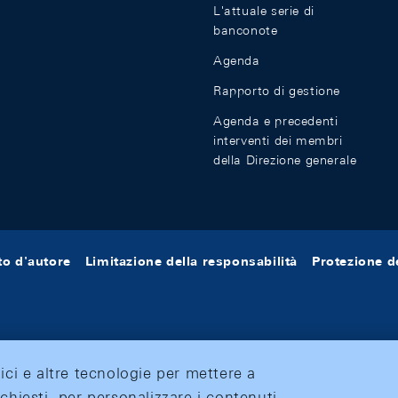
L'attuale serie di
banconote
Agenda
Rapporto di gestione
Agenda e precedenti
interventi dei membri
della Direzione generale
tto d'autore
Limitazione della responsabilità
Protezione de
tici e altre tecnologie per mettere a
ichiesti, per personalizzare i contenuti