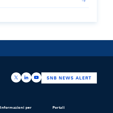
https://x.com/snb_bns
https://ch.linkedin.com/company/swiss-nation
https://www.youtube.com/@swissnation
SNB NEWS ALERT
Informazioni per
Portali