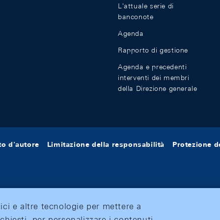
L'attuale serie di
banconote
Agenda
Rapporto di gestione
Agenda e precedenti
interventi dei membri
della Direzione generale
tto d'autore
Limitazione della responsabilità
Protezione de
tici e altre tecnologie per mettere a
ichiesti, per personalizzare i contenuti