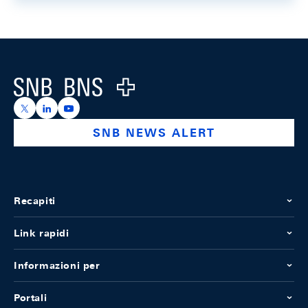
Footer
Logo
https://x.com/snb_bns
https://ch.linkedin.com/company/swiss-national-ba
https://www.youtube.com/@swissnationalbank
SNB NEWS ALERT
Recapiti
Link rapidi
Informazioni per
Portali