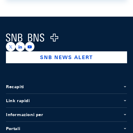
Footer
Logo
https://x.com/snb_bns
https://ch.linkedin.com/company/swiss-national-ba
https://www.youtube.com/@swissnationalbank
SNB NEWS ALERT
Recapiti
Link rapidi
Informazioni per
Portali