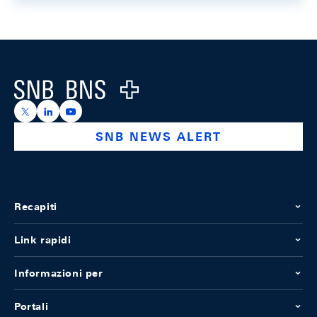
Footer
Logo
https://x.com/snb_bns
https://ch.linkedin.com/company/swiss-national-ba
https://www.youtube.com/@swissnationalbank
SNB NEWS ALERT
Recapiti
Link rapidi
Informazioni per
Portali