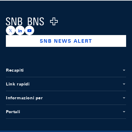
Footer
Logo
https://x.com/snb_bns
https://ch.linkedin.com/company/swiss-national-ba
https://www.youtube.com/@swissnationalbank
SNB NEWS ALERT
Recapiti
Link rapidi
Informazioni per
Portali