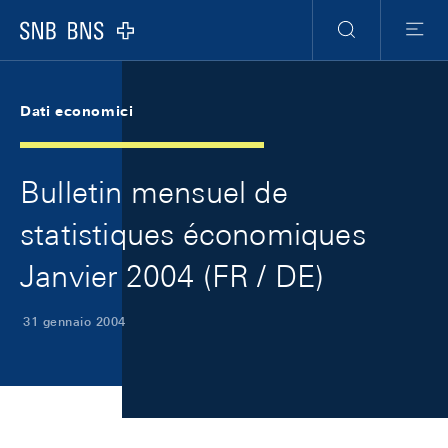
Skip Links Navigation
Header
Meta Navigation
Logo
Ricerca
Menu
Dati economici
Bulletin mensuel de
statistiques économiques
Janvier 2004 (FR / DE)
31 gennaio 2004