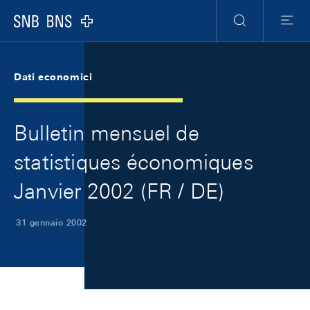
Skip Links Navigation
Header
Meta Navigation
Logo
Ricerca
Menu
Dati economici
Bulletin mensuel de
statistiques économiques
Janvier 2002 (FR / DE)
31 gennaio 2002