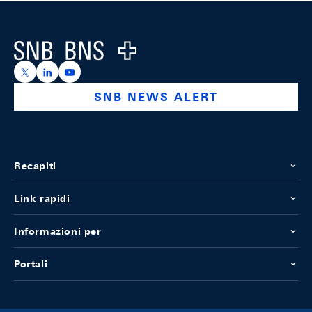
Footer
Logo
https://x.com/snb_bns
https://ch.linkedin.com/company/swiss-national-ba
https://www.youtube.com/@swissnationalbank
SNB NEWS ALERT
Recapiti
Link rapidi
Informazioni per
Portali